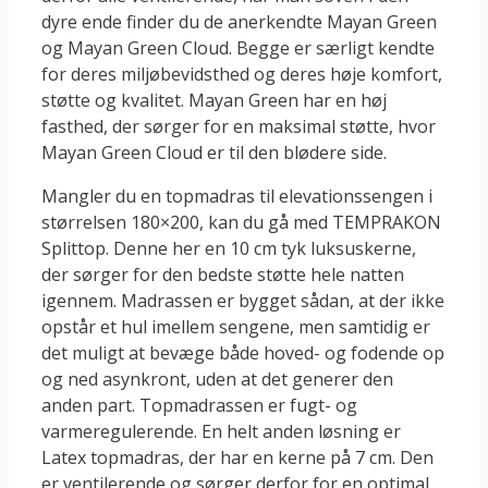
dyre ende finder du de anerkendte Mayan Green
og Mayan Green Cloud. Begge er særligt kendte
for deres miljøbevidsthed og deres høje komfort,
støtte og kvalitet. Mayan Green har en høj
fasthed, der sørger for en maksimal støtte, hvor
Mayan Green Cloud er til den blødere side.
Mangler du en topmadras til elevationssengen i
størrelsen 180×200, kan du gå med TEMPRAKON
Splittop. Denne her en 10 cm tyk luksuskerne,
der sørger for den bedste støtte hele natten
igennem. Madrassen er bygget sådan, at der ikke
opstår et hul imellem sengene, men samtidig er
det muligt at bevæge både hoved- og fodende op
og ned asynkront, uden at det generer den
anden part. Topmadrassen er fugt- og
varmeregulerende. En helt anden løsning er
Latex topmadras, der har en kerne på 7 cm. Den
er ventilerende og sørger derfor for en optimal