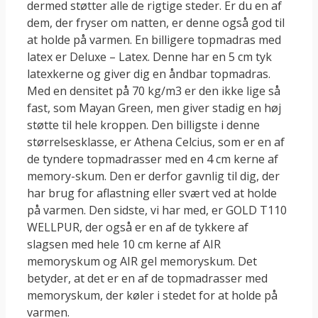
dermed støtter alle de rigtige steder. Er du en af
dem, der fryser om natten, er denne også god til
at holde på varmen. En billigere topmadras med
latex er Deluxe – Latex. Denne har en 5 cm tyk
latexkerne og giver dig en åndbar topmadras.
Med en densitet på 70 kg/m3 er den ikke lige så
fast, som Mayan Green, men giver stadig en høj
støtte til hele kroppen. Den billigste i denne
størrelsesklasse, er Athena Celcius, som er en af
de tyndere topmadrasser med en 4 cm kerne af
memory-skum. Den er derfor gavnlig til dig, der
har brug for aflastning eller svært ved at holde
på varmen. Den sidste, vi har med, er GOLD T110
WELLPUR, der også er en af de tykkere af
slagsen med hele 10 cm kerne af AIR
memoryskum og AIR gel memoryskum. Det
betyder, at det er en af de topmadrasser med
memoryskum, der køler i stedet for at holde på
varmen.