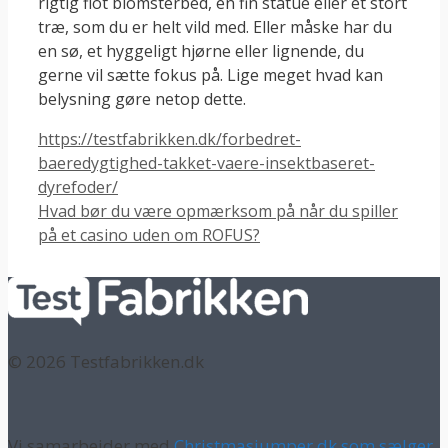
rigtig flot blomsterbed, en fin statue eller et stort
træ, som du er helt vild med. Eller måske har du
en sø, et hyggeligt hjørne eller lignende, du
gerne vil sætte fokus på. Lige meget hvad kan
belysning gøre netop dette.
https://testfabrikken.dk/forbedret-
baeredygtighed-takket-vaere-insektbaseret-
dyrefoder/
Hvad bør du være opmærksom på når du spiller
på et casino uden om ROFUS?
© 2026 Testfabrikken.dk
Vi samarbejder med
Christmasjumper.dk som sælger