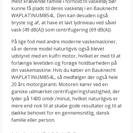
mest krævende familie i forhold til vasketøj bør
kunne få plads til deres vasketøj i en Bauknecht
WAPLATINUM854L. Den kan desuden også
bryste sig af, at have et lavt lydniveau ved såvel
vask (49 dB(A)) som centrifugering (69 dB(A)).
På lige fod med andre moderne vaskemaskiner,
så er denne model naturligvis også blevet
udstyret med en kulfri motor, hvilket er med til at
forlænge levetiden og forøge holdbarheden på
din vaskemaskine. Hvis du køber en Bauknecht
WAPLATINUM854L, så medfølger der også hele
20 års motorgaranti. Motoren kører ved en
ganske udmærket centrifugeringshastighed, der
lyder på 1400 omdr./minut, hvilket naturligvis er
mere end nok til at skabe gode resultater og til at
dække behovet for en gennemsnitlig, dansk
familie eller person.