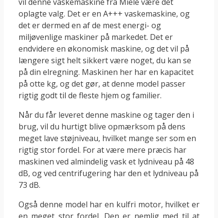
vil denne vaskemaskine fra Miele være det
oplagte valg. Det er en A+++ vaskemaskine, og
det er dermed en af de mest energi- og
miljøvenlige maskiner på markedet. Det er
endvidere en økonomisk maskine, og det vil på
længere sigt helt sikkert være noget, du kan se
på din elregning. Maskinen her har en kapacitet
på otte kg, og det gør, at denne model passer
rigtig godt til de fleste hjem og familier.
Når du får leveret denne maskine og tager den i
brug, vil du hurtigt blive opmærksom på dens
meget lave støjniveau, hvilket mange ser som en
rigtig stor fordel. For at være mere præcis har
maskinen ved almindelig vask et lydniveau på 48
dB, og ved centrifugering har den et lydniveau på
73 dB.
Også denne model har en kulfri motor, hvilket er
en meget stor fordel. Den er nemlig med til at