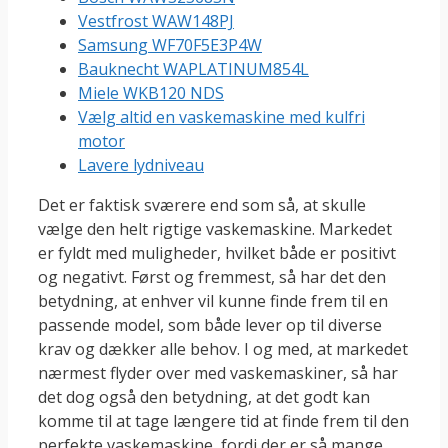
Vestfrost WAW148PJ
Samsung WF70F5E3P4W
Bauknecht WAPLATINUM854L
Miele WKB120 NDS
Vælg altid en vaskemaskine med kulfri
motor
Lavere lydniveau
Det er faktisk sværere end som så, at skulle
vælge den helt rigtige vaskemaskine. Markedet
er fyldt med muligheder, hvilket både er positivt
og negativt. Først og fremmest, så har det den
betydning, at enhver vil kunne finde frem til en
passende model, som både lever op til diverse
krav og dækker alle behov. I og med, at markedet
nærmest flyder over med vaskemaskiner, så har
det dog også den betydning, at det godt kan
komme til at tage længere tid at finde frem til den
perfekte vaskemaskine, fordi der er så mange